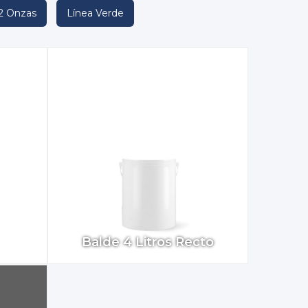
2 Onzas
Línea Verde
Balde 4 Litros Recto