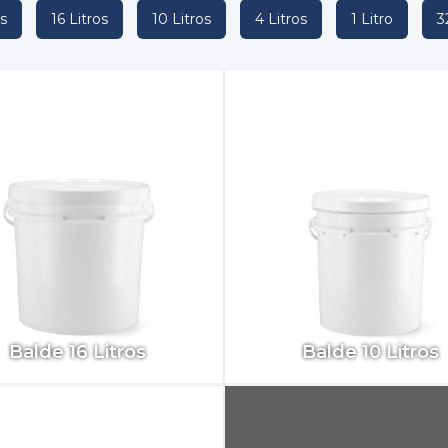
s
16 Litros
10 Litros
4 Litros
1 Litro
3
Balde 16 Litros
Balde 10 Litros